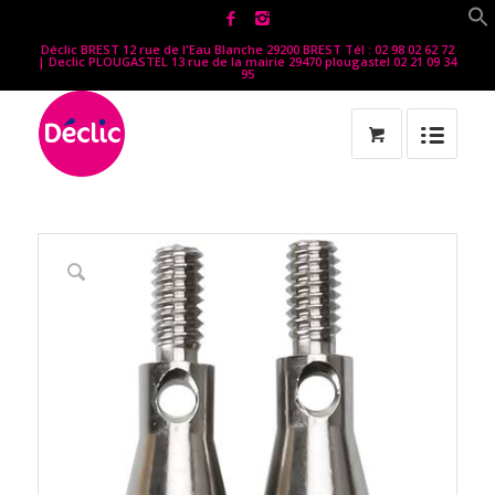
Déclic BREST 12 rue de l'Eau Blanche 29200 BREST Tél : 02 98 02 62 72
| Declic PLOUGASTEL 13 rue de la mairie 29470 plougastel 02 21 09 34
95