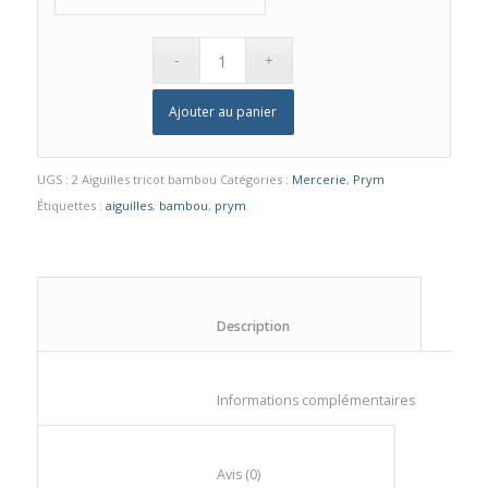
Ajouter au panier
UGS :
2 Aiguilles tricot bambou
Catégories :
Mercerie
,
Prym
Étiquettes :
aiguilles
,
bambou
,
prym
						Description					
						Informations compl
						Avis (0)					