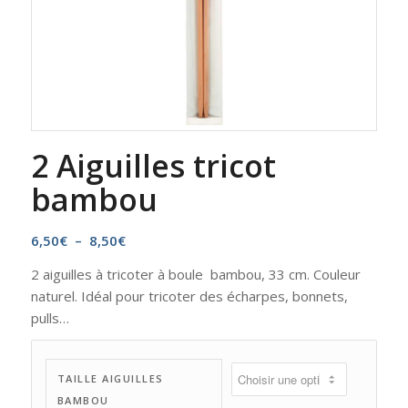
2 Aiguilles tricot
bambou
Plage
6,50
€
–
8,50
€
de
2 aiguilles à tricoter à boule bambou, 33 cm. Couleur
prix :
naturel. Idéal pour tricoter des écharpes, bonnets,
6,50€
pulls…
à
8,50€
TAILLE AIGUILLES
BAMBOU