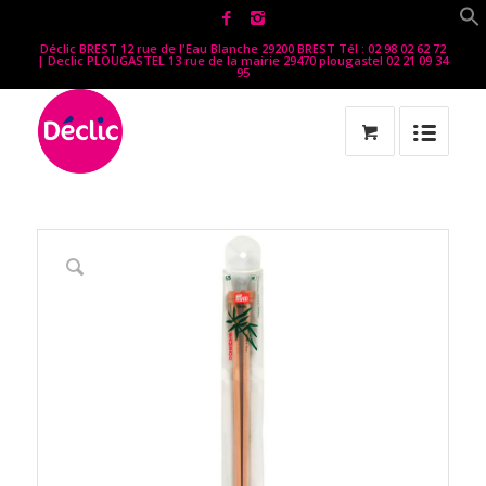
Déclic BREST 12 rue de l'Eau Blanche 29200 BREST Tél : 02 98 02 62 72
| Declic PLOUGASTEL 13 rue de la mairie 29470 plougastel 02 21 09 34
95