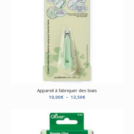
Appareil à fabriquer des biais
Plage
10,00
€
–
13,50
€
de
prix :
10,00€
à
13,50€