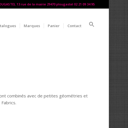
LOUGASTEL 13 rue de la mairie 29470 plougastel 02 21 09 34 95
talogues
Marques
Panier
Contact
ont combinés avec de petites géométries et
 Fabrics.