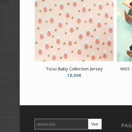
Tissu Baby Collection Jersey
W65 –
18,00
€
Search
for:
PAG