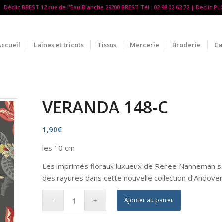
Déclic BREST 12 rue de l'Eau Blanche 29200 BREST Tél : 02 98 02 62 72 | Declic P
Accueil
Laines et tricots
Tissus
Mercerie
Broderie
Ca
VERANDA 148-C
1,90
€
les 10 cm
Les imprimés floraux luxueux de Renee Nanneman s
des rayures dans cette nouvelle collection d’Andover
Ajouter au panier