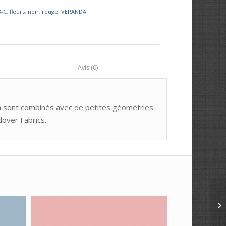
8-C
,
fleurs
,
noir
,
rouge
,
VERANDA
						Avis (0)					
 sont combinés avec de petites géométries
dover Fabrics.