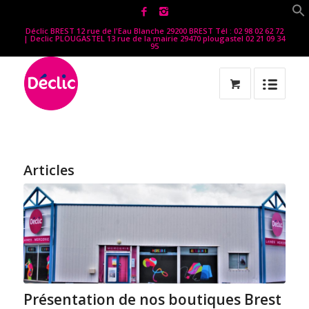
Déclic BREST 12 rue de l'Eau Blanche 29200 BREST Tél : 02 98 02 62 72
| Declic PLOUGASTEL 13 rue de la mairie 29470 plougastel 02 21 09 34
95
Articles
Présentation de nos boutiques Brest