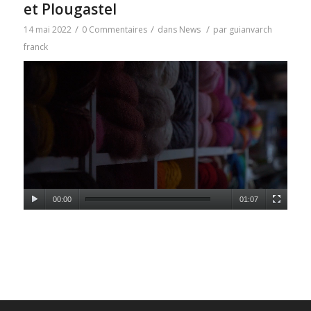
et Plougastel
/
/
/
14 mai 2022
0 Commentaires
dans
News
par
guianvarch
franck
00:00
01:07