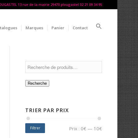
LOUGASTEL 13 rue de la mairie 29470 plougastel 02 21 09 34 95
talogues
Marques
Panier
Contact
Recherche
TRIER PAR PRIX
Filtrer
Prix :
0€
—
10€