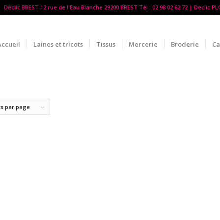
Déclic BREST 12 rue de l'Eau Blanche 29200 BREST Tél : 02 98 02 62 72 | Declic P
Accueil
Laines et tricots
Tissus
Mercerie
Broderie
Ca
ts par page