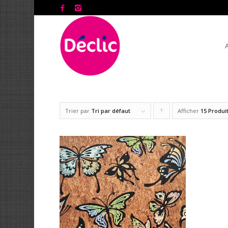
Trier par
Tri par défaut
Afficher
Cliquer
15 Produi
pour
trier
les
produits
en
ordre
ascendant