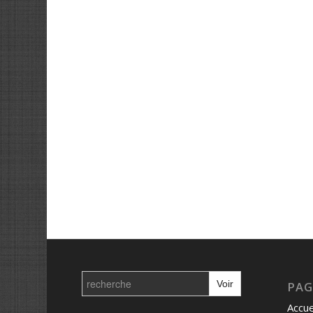
Search
for:
PAG
Accue