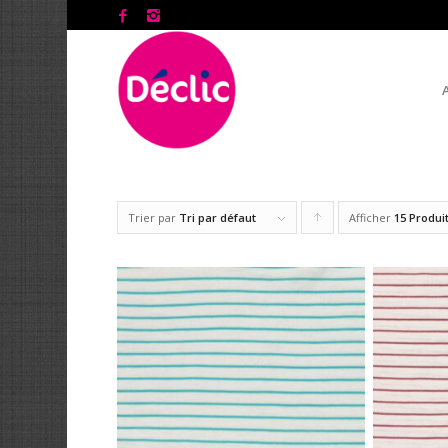
Trier par
Tri par défaut
Afficher
Cliquer
15 Produi
pour
trier
les
produits
en
ordre
ascendant