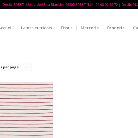
Déclic BREST 12 rue de l'Eau Blanche 29200 BREST Tél : 02 98 02 62 72 | Declic P
Accueil
Laines et tricots
Tissus
Mercerie
Broderie
Ca
ts par page