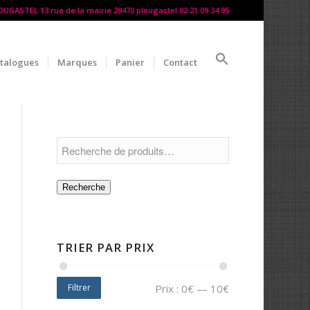
LOUGASTEL 13 rue de la mairie 29470 plougastel 02 21 09 34 95
talogues
Marques
Panier
Contact
Recherche
TRIER PAR PRIX
Filtrer
Prix :
0€
—
10€