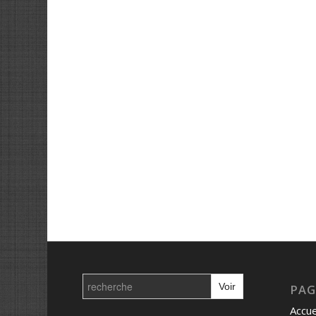
Search
for:
PAG
Accue