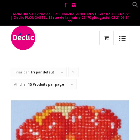
Déclic BREST 12 rue de l'Eau Blanche 29200 BREST Tél : 02 98 02 62 72
| Declic PLOUGASTEL 13 rue de la mairie 29470 plougastel 02 21 09 34
95
Trier par
Tri par défaut
Cliquer
pour
Afficher
15 Produits par page
trier
les
produits
en
ordre
ascendant