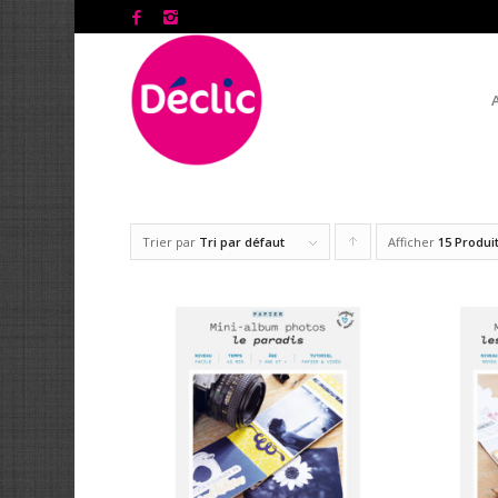
Trier par
Tri par défaut
Afficher
Cliquer
15 Produi
pour
trier
les
produits
en
ordre
ascendant