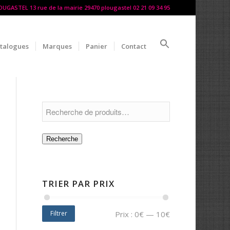
LOUGASTEL 13 rue de la mairie 29470 plougastel 02 21 09 34 95
talogues
Marques
Panier
Contact
Recherche
TRIER PAR PRIX
Filtrer
Prix :
0€
—
10€