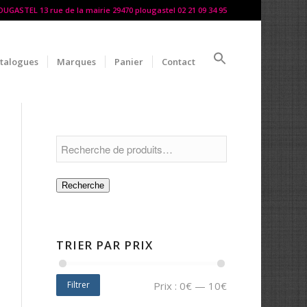
LOUGASTEL 13 rue de la mairie 29470 plougastel 02 21 09 34 95
talogues
Marques
Panier
Contact
Recherche
TRIER PAR PRIX
Filtrer
Prix :
0€
—
10€