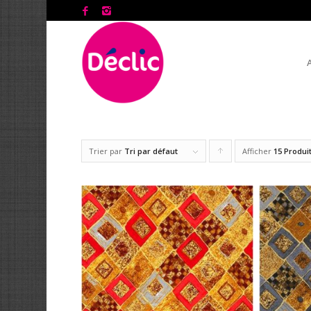
Trier par
Tri par défaut
Afficher
Cliquer
15 Produi
pour
trier
les
produits
en
ordre
ascendant