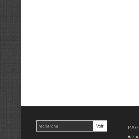
Search
for:
PAG
Accue