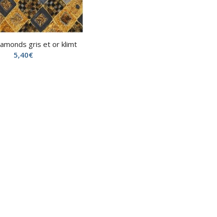
amonds gris et or klimt
5,40
€