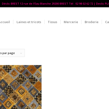
Déclic BREST 12 rue de l'Eau Blanche 29200 BREST Tél : 02 98 02 62 72 | Declic P
Accueil
Laines et tricots
Tissus
Mercerie
Broderie
Ca
ts par page