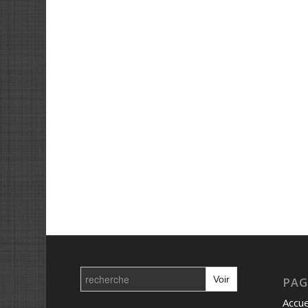
Search
for:
PAG
Accue