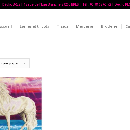
Déclic BREST 12 rue de l'Eau Blanche 29200 BREST Tél : 02 98 02 62 72 | Declic P
Accueil
Laines et tricots
Tissus
Mercerie
Broderie
Ca
ts par page