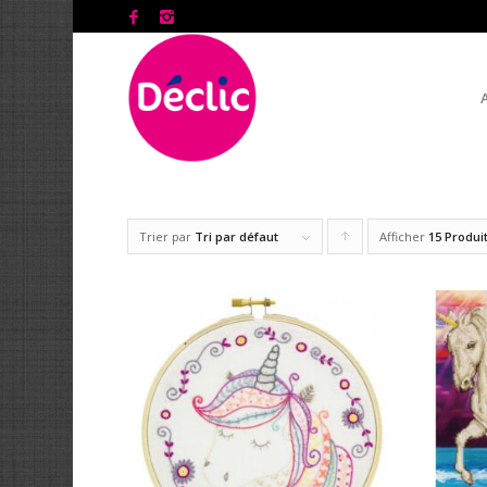
Trier par
Tri par défaut
Afficher
Cliquer
15 Produi
pour
trier
les
produits
en
ordre
ascendant