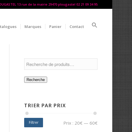
LOUGASTEL 13 rue de la mairie 29470 plougastel 02 21 09 34 95
talogues
Marques
Panier
Contact
Recherche
TRIER PAR PRIX
Filtrer
Prix :
20€
—
60€