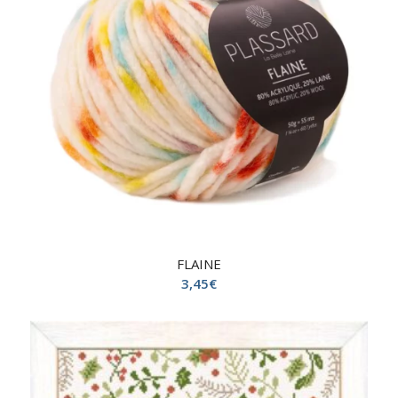
FLAINE
3,45
€