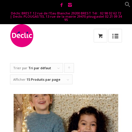
Déclic BREST 12 rue de l'Eau Blanche 29200 BREST Tél : 02 98 02 62 72
| Declic PLOUGASTEL 13 rue de la mairie 29470 plougastel 02 21 09 34
95
Trier par
Tri par défaut
Cliquer
pour
Afficher
15 Produits par page
trier
les
produits
en
ordre
ascendant