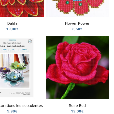
Dahlia
Flower Power
19,00
€
8,60
€
orations les succulentes
Rose Bud
9,90
€
19,00
€