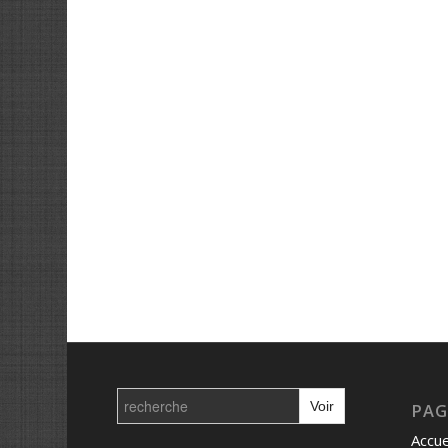
Search
for:
PAG
Accue