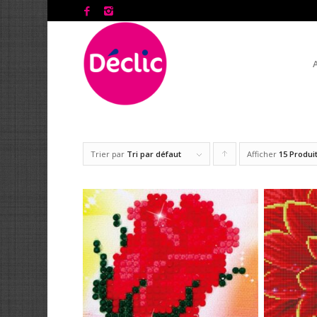
Trier par
Tri par défaut
Afficher
Cliquer
15 Produi
pour
trier
les
produits
en
ordre
ascendant