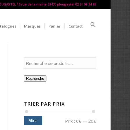
LOUGASTEL 13 rue de la mairie 29470 plougastel 02 21 09 34 95
talogues
Marques
Panier
Contact
Recherche
TRIER PAR PRIX
Filtrer
Prix :
0€
—
20€