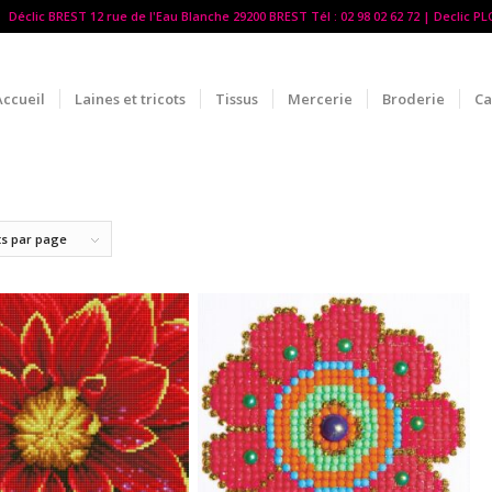
Déclic BREST 12 rue de l'Eau Blanche 29200 BREST Tél : 02 98 02 62 72 | Declic P
Accueil
Laines et tricots
Tissus
Mercerie
Broderie
Ca
ts par page