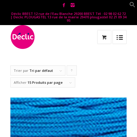
Déclic BREST 12 rue de l'Eau Blanche 29200 BREST Tél : 02 98 02 62 72
| Declic PLOUGASTEL 13 rue de la mairie 29470 plougastel 02 21 09 34
95
Trier par
Tri par défaut
Cliquer
pour
Afficher
15 Produits par page
trier
les
produits
en
ordre
ascendant