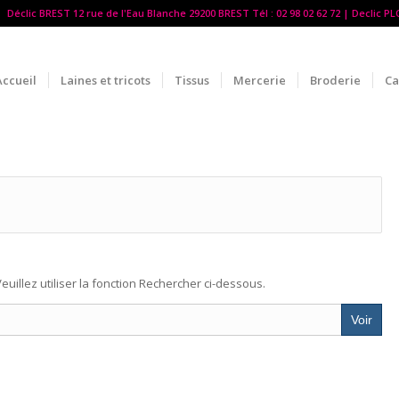
Déclic BREST 12 rue de l'Eau Blanche 29200 BREST Tél : 02 98 02 62 72 | Declic P
Accueil
Laines et tricots
Tissus
Mercerie
Broderie
Ca
euillez utiliser la fonction Rechercher ci-dessous.