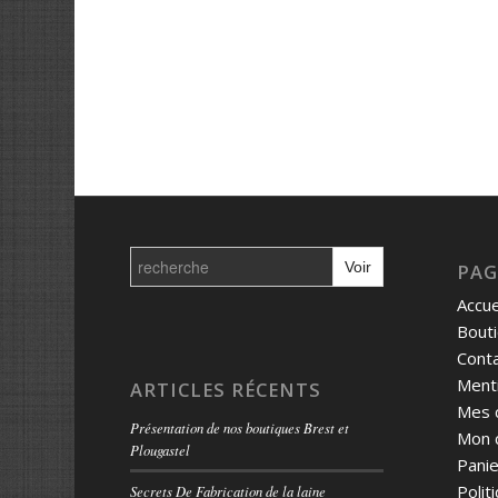
Search
for:
PAG
Accue
Bout
Cont
Menti
ARTICLES RÉCENTS
Mes 
Présentation de nos boutiques Brest et
Mon 
Plougastel
Panie
Polit
Secrets De Fabrication de la laine