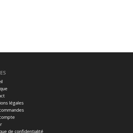
ES
il
ique
act
ons légales
commandes
compte
r
ique de confidentialité