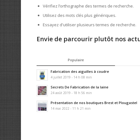
Vérifiez l’orthographe des termes de recherche.
Utilisez des mots clés plus génériques.
Essayez d'utiliser plusieurs termes de recherche.
Envie de parcourir plutôt nos actu
Populaire
Fabrication des aiguilles à coudre
4 juillet 2019 - 14 h 08 min
Secrets De Fabrication de la laine
24 août 2019 - 18 h 56 min
Présentation de nos boutiques Brest et Plougastel
14 mai 2022 - 11 h 21 min