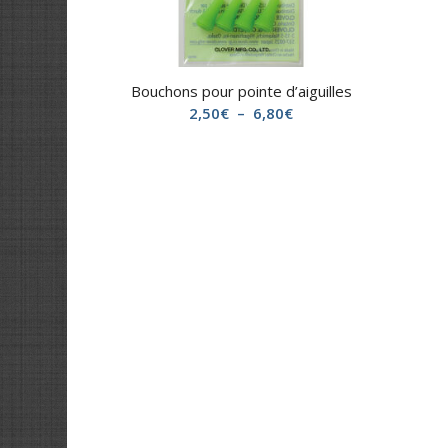
Bouchons pour pointe d’aiguilles
Plage
2,50
€
–
6,80
€
de
prix :
2,50€
à
6,80€