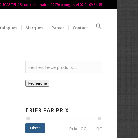
LOUGASTEL 13 rue de la mairie 29470 plougastel 02 21 09 34 95
talogues
Marques
Panier
Contact
Recherche
TRIER PAR PRIX
Filtrer
Prix :
0€
—
10€