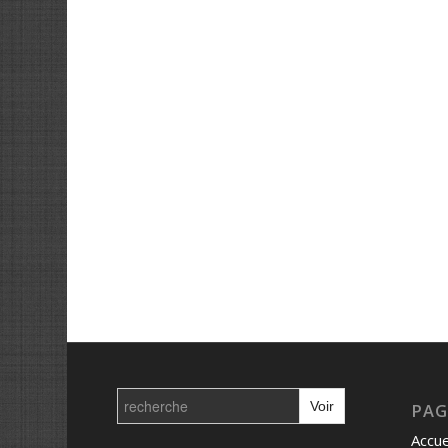
Search
for:
PAG
Accue