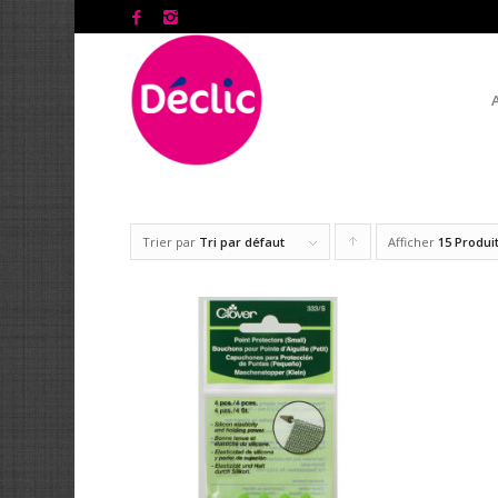
Trier par
Tri par défaut
Afficher
Cliquer
15 Produi
pour
trier
les
produits
en
ordre
ascendant