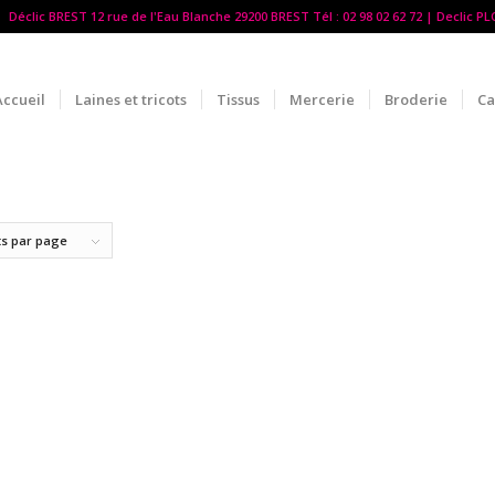
Déclic BREST 12 rue de l'Eau Blanche 29200 BREST Tél : 02 98 02 62 72 | Declic P
Accueil
Laines et tricots
Tissus
Mercerie
Broderie
Ca
ts par page