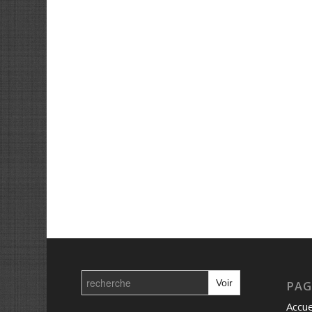
Search
for:
PAG
Accue