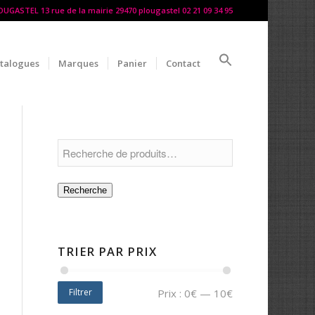
LOUGASTEL 13 rue de la mairie 29470 plougastel 02 21 09 34 95
talogues
Marques
Panier
Contact
Recherche
TRIER PAR PRIX
Filtrer
Prix :
0€
—
10€