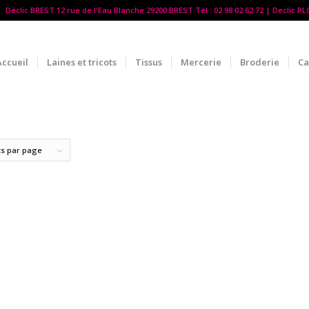
Déclic BREST 12 rue de l'Eau Blanche 29200 BREST Tél : 02 98 02 62 72 | Declic P
Accueil
Laines et tricots
Tissus
Mercerie
Broderie
Ca
ts par page