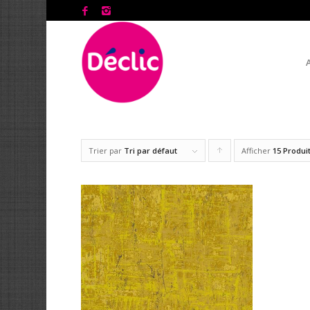
Trier par
Tri par défaut
Afficher
Cliquer
15 Produi
pour
trier
les
produits
en
ordre
ascendant