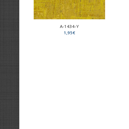
A-1434-Y
1,95
€