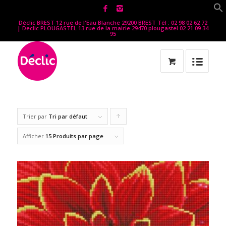
Déclic BREST 12 rue de l'Eau Blanche 29200 BREST Tél : 02 98 02 62 72
| Declic PLOUGASTEL 13 rue de la mairie 29470 plougastel 02 21 09 34
95
Trier par
Tri par défaut
Cliquer
pour
Afficher
15 Produits par page
trier
les
produits
en
ordre
ascendant