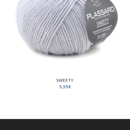
SWEETY
5,55
€