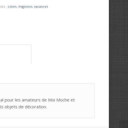
ttes :
coton
,
mignions
,
vacances
	Informations complémentaires					
éal pour les amateurs de Moi Moche et
its objets de décoration.