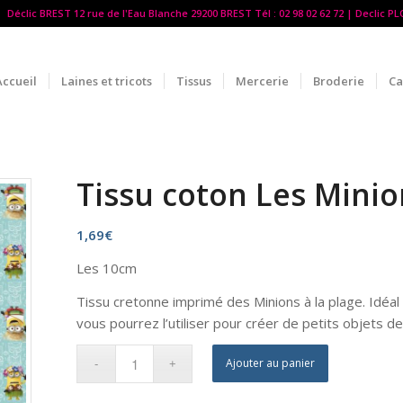
Déclic BREST 12 rue de l'Eau Blanche 29200 BREST Tél : 02 98 02 62 72 | Declic P
Accueil
Laines et tricots
Tissus
Mercerie
Broderie
Ca
Tissu coton Les Mini
1,69
€
Les 10cm
Tissu
cretonne
imprimé des Minions à la plage. Idéa
vous pourrez l’utiliser pour créer de petits objets d
Ajouter au panier