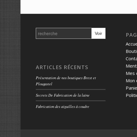
Search
for:
PAG
Accue
Bout
Cont
Menti
ARTICLES RÉCENTS
Mes 
Présentation de nos boutiques Brest et
Mon 
Plougastel
Panie
Polit
Secrets De Fabrication de la laine
Fabrication des aiguilles à coudre