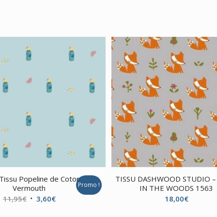
Tissu Popeline de Coton
TISSU DASHWOOD STUDIO –
Promo !
Vermouth
IN THE WOODS 1563
Le
Le
11,95
€
3,60
€
18,00
€
prix
prix