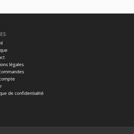
initial
actuel
était :
est :
11,95€.
3,60€.
ES
il
ique
act
ons légales
commandes
compte
r
ique de confidentialité