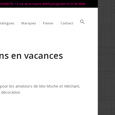
LOUGASTEL 13 rue de la mairie 29470 plougastel 02 21 09 34 95
talogues
Marques
Panier
Contact
ons en vacances
l pour les amateurs de Moi Moche et Méchant,
e décoration.