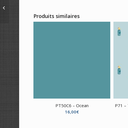
Tissu coton Minion and
Co
Produits similaires
PT50C6 – Ocean
P71 – 
16,00
€