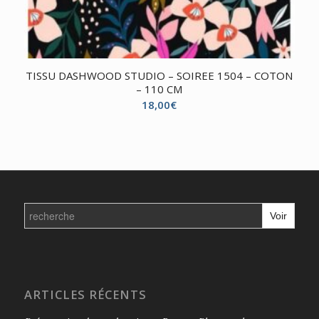
TISSU DASHWOOD STUDIO – SOIREE 1504 – COTON
– 110 CM
18,00
€
Search
for:
ARTICLES RÉCENTS