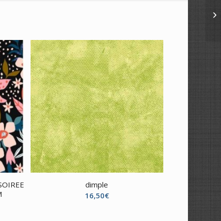
SOIREE
dimple
M
16,50
€