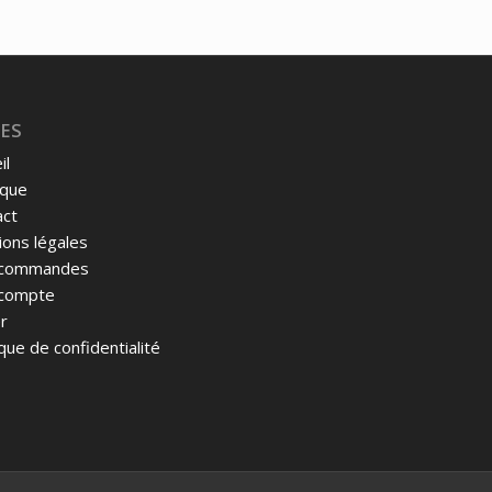
ES
il
ique
act
ons légales
commandes
compte
r
ique de confidentialité