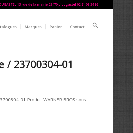
LOUGASTEL 13 rue de la mairie 29470 plougastel 02 21 09 34 95
talogues
Marques
Panier
Contact
 / 23700304-01
/ 23700304-01 Produit WARNER BROS sous