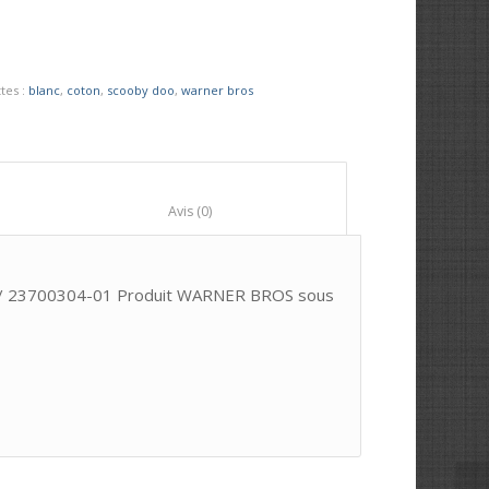
ttes :
blanc
,
coton
,
scooby doo
,
warner bros
						Avis (0)					
e / 23700304-01 Produit WARNER BROS sous