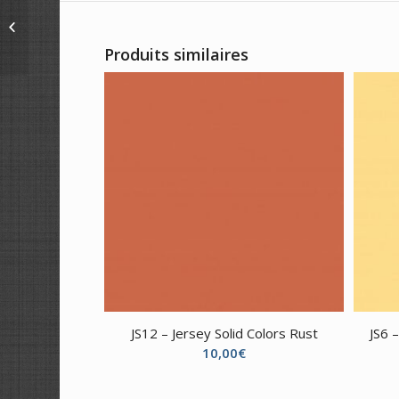
RUDOLPH & FRIENDS
NORTH POLE – Red /
62010203-01
Produits similaires
JS12 – Jersey Solid Colors Rust
JS6 
10,00
€