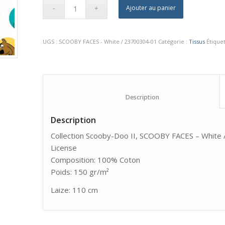
Ajouter au panier
UGS :
SCOOBY FACES - White / 23700304-01
Catégorie :
Tissus
Étique
						Description					
Description
Collection Scooby-Doo II, SCOOBY FACES – Whit
License
Composition: 100% Coton
Poids: 150 gr/m²
Laize: 110 cm