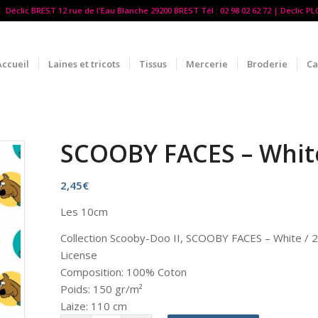
Déclic BREST 12 rue de l'Eau Blanche 29200 BREST Tél : 02 98 02 62 72 | Declic P
Accueil
Laines et tricots
Tissus
Mercerie
Broderie
Ca
SCOOBY FACES – White
2,45
€
Les 10cm
Collection Scooby-Doo II, SCOOBY FACES – White 
License
Composition: 100% Coton
Poids: 150 gr/m²
Laize: 110 cm