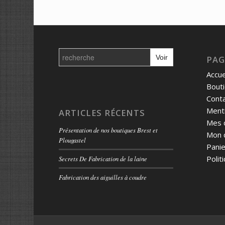
Search
for:
PAG
Accue
Bout
Cont
Menti
ARTICLES RÉCENTS
Mes 
Présentation de nos boutiques Brest et
Mon 
Plougastel
Panie
Polit
Secrets De Fabrication de la laine
Fabrication des aiguilles à coudre