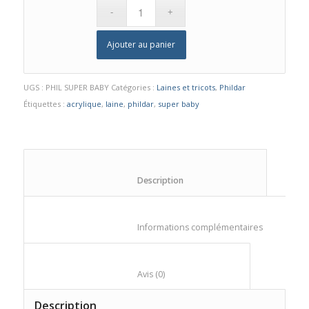
Ajouter au panier
UGS :
PHIL SUPER BABY
Catégories :
Laines et tricots
,
Phildar
Étiquettes :
acrylique
,
laine
,
phildar
,
super baby
						Description					
						Informations compl
						Avis (0)					
Description