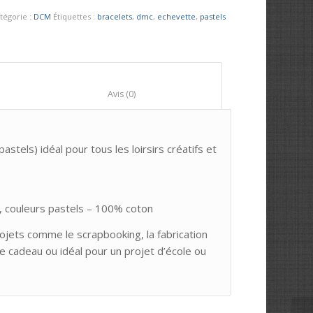
tégorie :
DCM
Étiquettes :
bracelets
,
dmc
,
echevette
,
pastels
						Avis (0)					
stels) idéal pour tous les loirsirs créatifs et
, couleurs pastels – 100% coton
ojets comme le scrapbooking, la fabrication
ée cadeau ou idéal pour un projet d’école ou