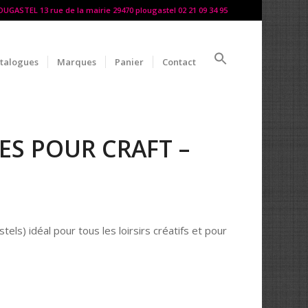
LOUGASTEL 13 rue de la mairie 29470 plougastel 02 21 09 34 95
talogues
Marques
Panier
Contact
ES POUR CRAFT –
els) idéal pour tous les loirsirs créatifs et pour