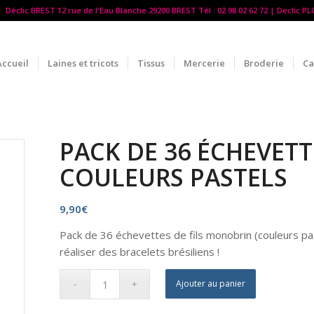
Déclic BREST 12 rue de l'Eau Blanche 29200 BREST Tél : 02 98 02 62 72 | Declic P
Accueil
Laines et tricots
Tissus
Mercerie
Broderie
Ca
PACK DE 36 ÉCHEVETT
COULEURS PASTELS
9,90
€
Pack de 36 échevettes de fils monobrin (couleurs past
réaliser des bracelets brésiliens !
Ajouter au panier