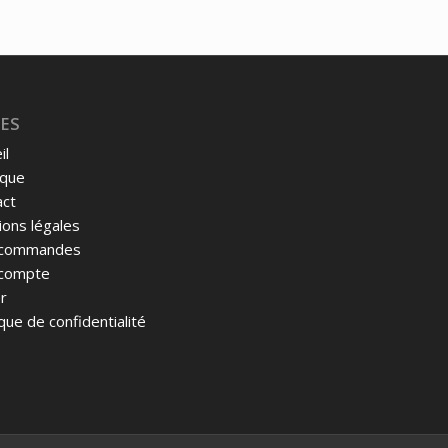
ES
il
ique
act
ons légales
commandes
compte
r
ique de confidentialité