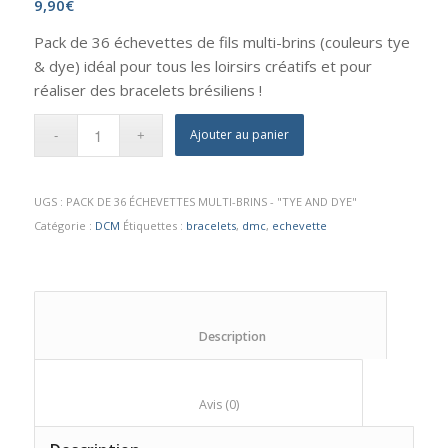
9,90
€
Pack de 36 échevettes de fils multi-brins (couleurs tye
& dye) idéal pour tous les loirsirs créatifs et pour
réaliser des bracelets brésiliens !
Ajouter au panier
UGS :
PACK DE 36 ÉCHEVETTES MULTI-BRINS - "TYE AND DYE"
Catégorie :
DCM
Étiquettes :
bracelets
,
dmc
,
echevette
						Description					
						Avis (0)					