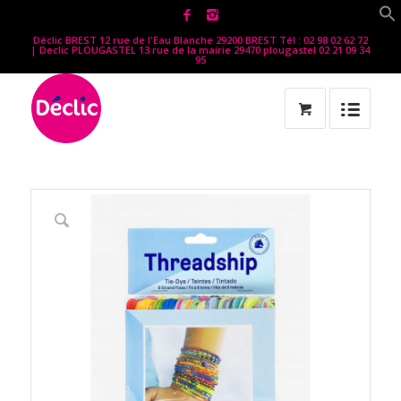
Déclic BREST 12 rue de l'Eau Blanche 29200 BREST Tél : 02 98 02 62 72
| Declic PLOUGASTEL 13 rue de la mairie 29470 plougastel 02 21 09 34
95