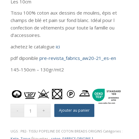
Les 10cm
Tissu 100% coton aux dessins de moulins, épis et
champs de blé et pain sur fond blanc. Idéal pour l
confection de vêtements pour toute la famille ou
d’accessoires.
achetez le catalogue
ici
pdf diponible
pre-revista_fabrics_aw20-21_es-en
145-150cm – 130gr/mt2
Ajouter au panier
UGS :
P82- TISSU POPELINE DE COTON BREADS ORIGINS
Catégories :
Katia
,
Tissus
Étiquettes :
coton
,
FABRICS ORIGINS 1