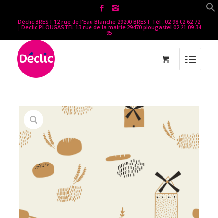
Déclic BREST 12 rue de l'Eau Blanche 29200 BREST Tél : 02 98 02 62 72
| Declic PLOUGASTEL 13 rue de la mairie 29470 plougastel 02 21 09 34
95