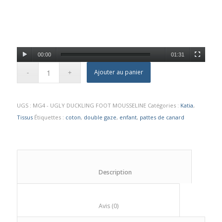
00:00
01:31
Ajouter au panier
UGS :
MG4 - UGLY DUCKLING FOOT MOUSSELINE
Catégories :
Katia
,
Tissus
Étiquettes :
coton
,
double gaze
,
enfant
,
pattes de canard
						Description					
						Avis (0)					