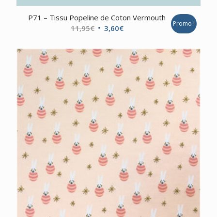
P71 – Tissu Popeline de Coton Vermouth
Promo !
Le
Le
11,95
€
3,60
€
prix
prix
initial
actuel
était :
est :
11,95€.
3,60€.