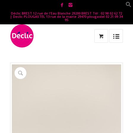
Déclic BREST 12 rue de l'Eau Blanche 29200 BREST Tél : 02 98 02 62 72
| Declic PLOUGASTEL 13 rue de la mairie 29470 plougastel 02 21 09 34
95