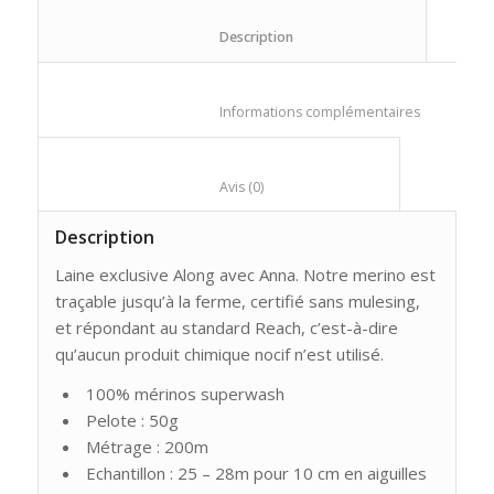
						Description					
						Informations compl
						Avis (0)					
Description
Laine exclusive Along avec Anna. Notre merino est
traçable jusqu’à la ferme, certifié sans mulesing,
et répondant au standard Reach, c’est-à-dire
qu’aucun produit chimique nocif n’est utilisé.
100% mérinos superwash
Pelote : 50g
Métrage : 200m
Echantillon : 25 – 28m pour 10 cm en aiguilles