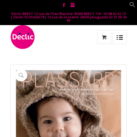
Déclic BREST 12 rue de l'Eau Blanche 29200 BREST Tél : 02 98 02 62 72
| Declic PLOUGASTEL 13 rue de la mairie 29470 plougastel 02 21 09 34
95