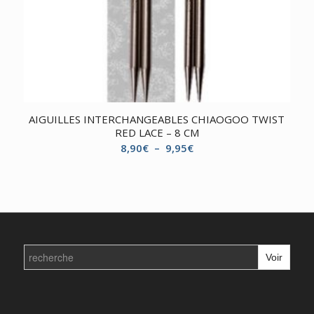
AIGUILLES INTERCHANGEABLES CHIAOGOO TWIST
RED LACE – 8 CM
Plage
8,90
€
–
9,95
€
de
prix :
8,90€
à
9,95€
Search
for: