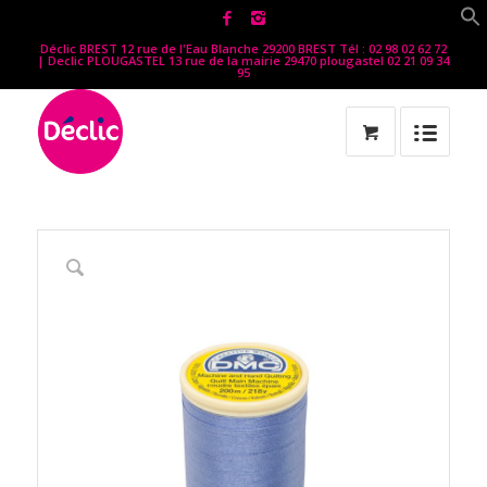
Déclic BREST 12 rue de l'Eau Blanche 29200 BREST Tél : 02 98 02 62 72
| Declic PLOUGASTEL 13 rue de la mairie 29470 plougastel 02 21 09 34
95