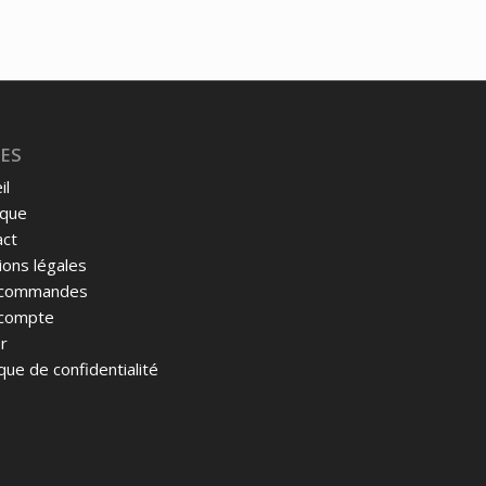
ES
il
ique
act
ons légales
commandes
compte
r
ique de confidentialité