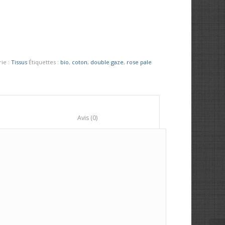
rie :
Tissus
Étiquettes :
bio
,
coton
,
double gaze
,
rose pale
						Avis (0)					