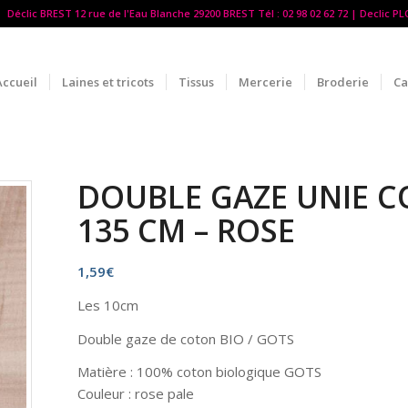
Déclic BREST 12 rue de l'Eau Blanche 29200 BREST Tél : 02 98 02 62 72 | Declic P
Accueil
Laines et tricots
Tissus
Mercerie
Broderie
Ca
DOUBLE GAZE UNIE C
135 CM – ROSE
1,59
€
Les 10cm
Double gaze de coton BIO / GOTS
Matière : 100% coton biologique GOTS
Couleur : rose pale