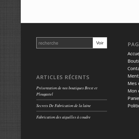
Search
for:
PAG
Accue
Bout
Cont
Menti
ARTICLES RÉCENTS
Mes 
Présentation de nos boutiques Brest et
Mon 
Plougastel
Panie
Polit
Secrets De Fabrication de la laine
Fabrication des aiguilles à coudre