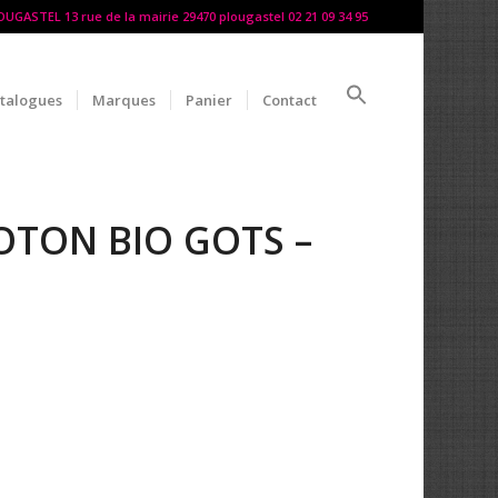
LOUGASTEL 13 rue de la mairie 29470 plougastel 02 21 09 34 95
talogues
Marques
Panier
Contact
OTON BIO GOTS –