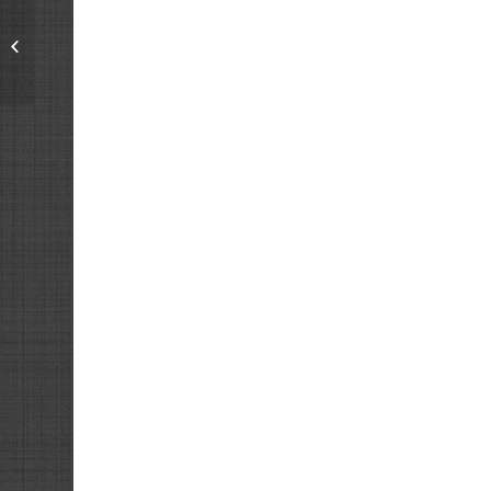
NID D’ABEILLE UNI
COTON BIO GOTS – 140
CM – CHARBON