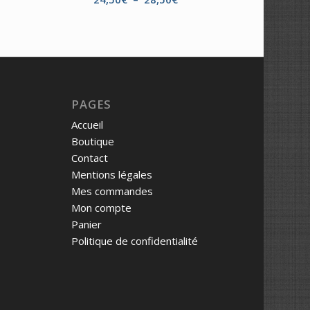
de
:
prix :
€
24,50€
à
€
28,50€
PAGES
Accueil
Boutique
Contact
Mentions légales
Mes commandes
Mon compte
Panier
Politique de confidentialité