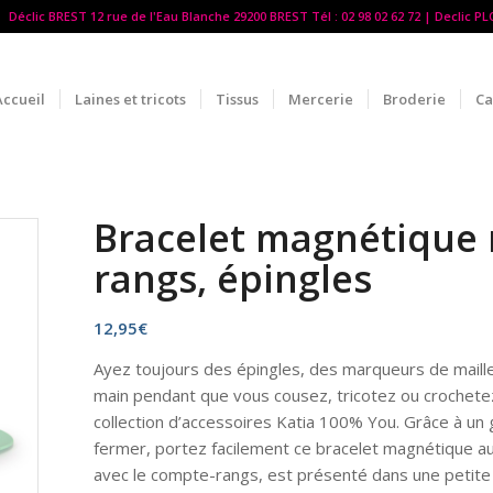
Déclic BREST 12 rue de l'Eau Blanche 29200 BREST Tél : 02 98 02 62 72 | Declic P
Accueil
Laines et tricots
Tissus
Mercerie
Broderie
Ca
Bracelet magnétique
rangs, épingles
12,95
€
Ayez toujours des épingles, des marqueurs de maill
main pendant que vous cousez, tricotez ou crochetez
collection d’accessoires Katia 100% You. Grâce à un 
fermer, portez facilement ce bracelet magnétique au
avec le compte-rangs, est présenté dans une petite 