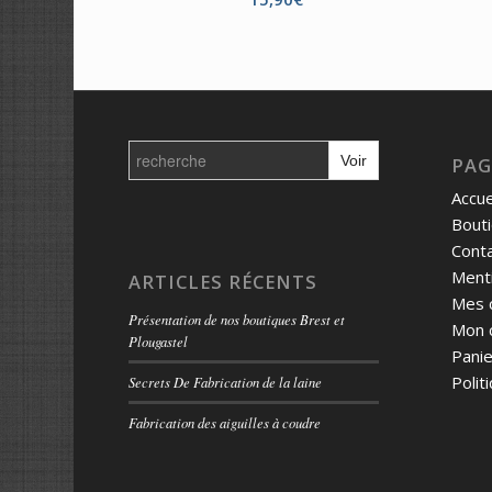
Search
for:
PAG
Accue
Bout
Cont
Menti
ARTICLES RÉCENTS
Mes 
Présentation de nos boutiques Brest et
Mon 
Plougastel
Panie
Polit
Secrets De Fabrication de la laine
Fabrication des aiguilles à coudre