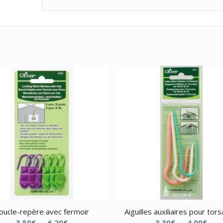
oucle-repère avec fermoir
Aiguilles auxiliaires pour tor
Plage
Plag
3,50
€
–
6,20
€
3,30
€
–
4,00
€