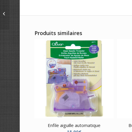
Protège-pointes
d’aiguilles à tricoter en
forme de cœur
Produits similaires
Enfile aiguille automatique
B
15,90
€