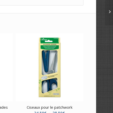
sades
Ciseaux pour le patchwork
e
Plage
24,50
€
–
28,50
€