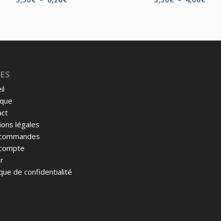
de
de
prix :
prix 
3,50€
3,30
à
à
6,20€
4,00
ES
il
ique
act
ons légales
commandes
compte
r
ique de confidentialité