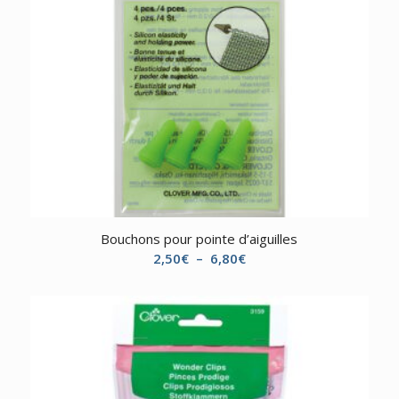
Bouchons pour pointe d’aiguilles
Plage
2,50
€
–
6,80
€
de
prix :
2,50€
à
6,80€