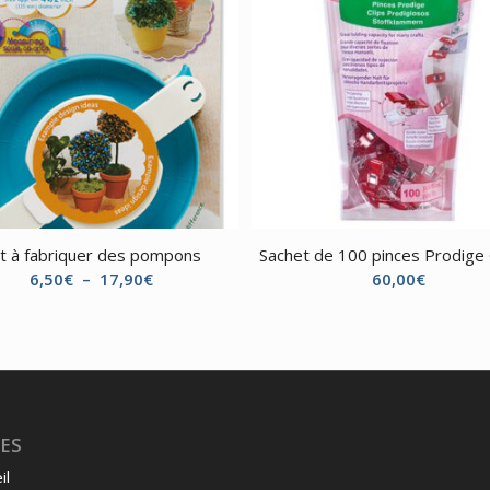
t à fabriquer des pompons
Sachet de 100 pinces Prodige 
Plage
6,50
€
–
17,90
€
60,00
€
de
prix :
6,50€
à
17,90€
ES
il