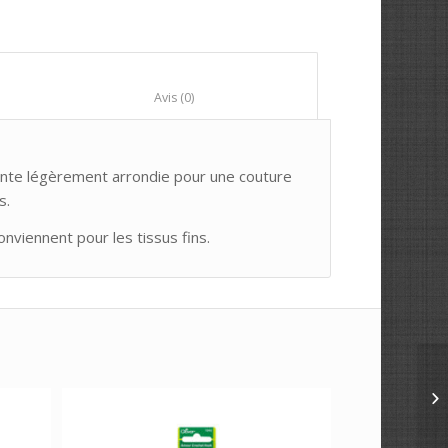
						Avis (0)					
ointe légèrement arrondie pour une couture
s.
nviennent pour les tissus fins.