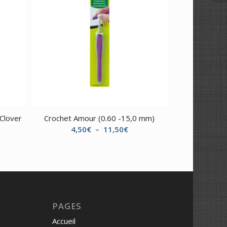
Clover
Crochet Amour (0.60 -15,0 mm)
Plage
4,50
€
–
11,50
€
de
prix :
4,50€
à
11,50€
PAGES
Accueil