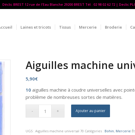
Déclic BREST 12 rue de l'Eau Blanche 29200 BREST Tél : 02 98 02 62 72 | Declic P
Accueil
Laines et tricots
Tissus
Mercerie
Broderie
Ca
Aiguilles machine uni
5,90
€
10
aiguilles machine à coudre universelles avec poi
problème de nombreuses sortes de matières.
Ajouter au panier
UGS :
Aiguilles machine universal 70
Catégories :
Bohin
,
Mercerie
Ét