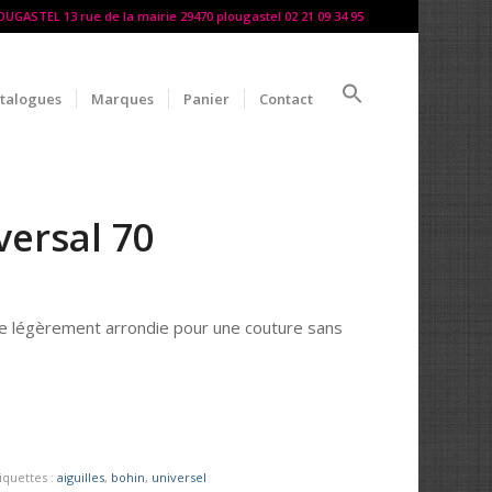
LOUGASTEL 13 rue de la mairie 29470 plougastel 02 21 09 34 95
talogues
Marques
Panier
Contact
versal 70
nte légèrement arrondie pour une couture sans
iquettes :
aiguilles
,
bohin
,
universel