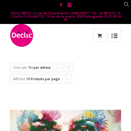
Déclic BREST 12 rue de l'Eau Blanche 29200 BREST Tél : 02 98 02 62 72
| Declic PLOUGASTEL 13 rue de la mairie 29470 plougastel 02 21 09 34
95
Trier par
Tri par défaut
Cliquer
pour
Afficher
15 Produits par page
trier
les
produits
en
ordre
ascendant